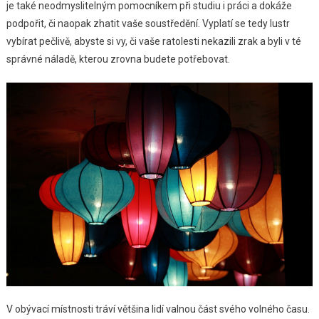
je také neodmyslitelným pomocníkem při studiu i práci a dokáže
podpořit, či naopak zhatit vaše soustředění. Vyplatí se tedy lustr
vybírat pečlivě, abyste si vy, či vaše ratolesti nekazili zrak a byli v té
správné náladě, kterou zrovna budete potřebovat.
V obývací místnosti tráví většina lidí valnou část svého volného času.