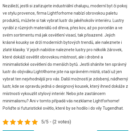
Nezáleží, jestli si zařizujete industriální chalupu, moderní byt či pokoj
ve stylu provence, firma Lightforhome nabízí obrovskou paletu
produktů, můžete si tak vybrat lustr do jakéhokoliv interiéru. Lustry
vyrábí z různých materiálů od dřeva, přes kov, až po porcelán a ve
svém sortimentu má jak osvětlení visací, tak přisazené. Jejich
krásné kousky se drží moderních bytových trendů, ale naleznete i
zlaté klasiky. V jejich nabídce naleznete lustry pro několik žárovek,
které dokáží osvětlit obrovskou místnost, ale i drobné a
minimalistické osvětlení do menších bytů. Jestli sháníte ten správný
lustr do obýváku Light4home
jste na správném místě, stačí už jen
vybrat ten nejvhodnější pro vás.
Další možností je zdobený, nádherný
lustr, kde se opravdu jedná o designový kousek, který ihned dokáže z
místnosti vykouzlit stylový interiér. Nebo jste zastáncem
minimalismu? Ani v tomto případě vás nezklame Lightforhome!
Pořiďte si futuristické světlo, které by se hodilo i do vily Tugendhat.
5/5 - (2 votes)