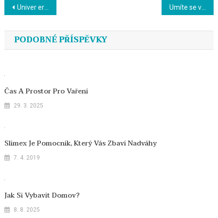
Navigace
Univer erös pista je maďarská papriková pochoutka
Umíte se vyjádřit?
pro
PODOBNÉ PŘÍSPĚVKY
příspěvek
Čas A Prostor Pro Vaření
29. 3. 2025
Slimex Je Pomocník, Který Vás Zbaví Nadváhy
7. 4. 2019
Jak Si Vybavit Domov?
8. 8. 2025