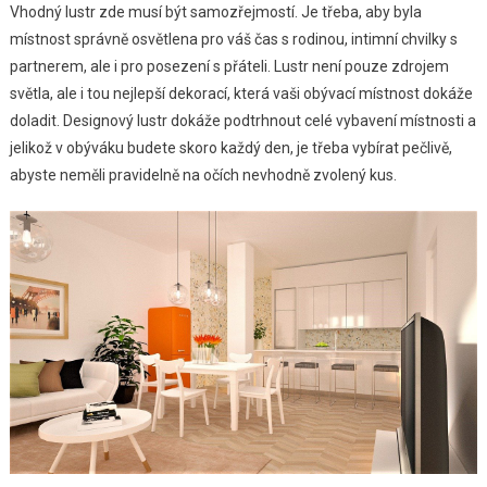
Vhodný lustr zde musí být samozřejmostí. Je třeba, aby byla
místnost správně osvětlena pro váš čas s rodinou, intimní chvilky s
partnerem, ale i pro posezení s přáteli. Lustr není pouze zdrojem
světla, ale i tou nejlepší dekorací, která vaši obývací místnost dokáže
doladit. Designový lustr dokáže podtrhnout celé vybavení místnosti a
jelikož v obýváku budete skoro každý den, je třeba vybírat pečlivě,
abyste neměli pravidelně na očích nevhodně zvolený kus.