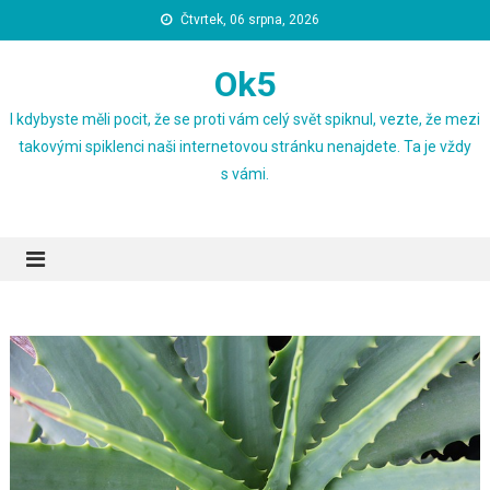
Skip
Čtvrtek, 06 srpna, 2026
to
content
Ok5
I kdybyste měli pocit, že se proti vám celý svět spiknul, vezte, že mezi
takovými spiklenci naši internetovou stránku nenajdete. Ta je vždy
s vámi.