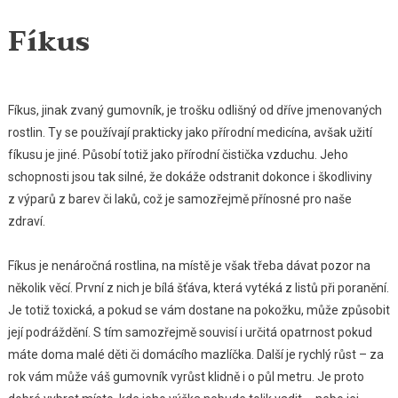
Fíkus
Fíkus, jinak zvaný gumovník, je trošku odlišný od dříve jmenovaných
rostlin. Ty se používají prakticky jako přírodní medicína, avšak užití
fíkusu je jiné. Působí totiž jako přírodní čistička vzduchu. Jeho
schopnosti jsou tak silné, že dokáže odstranit dokonce i škodliviny
z výparů z barev či laků, což je samozřejmě přínosné pro naše
zdraví.
Fíkus je nenáročná rostlina, na místě je však třeba dávat pozor na
několik věcí. První z nich je bílá šťáva, která vytéká z listů při poranění.
Je totiž toxická, a pokud se vám dostane na pokožku, může způsobit
její podráždění. S tím samozřejmě souvisí i určitá opatrnost pokud
máte doma malé děti či domácího mazlíčka. Další je rychlý růst – za
rok vám může váš gumovník vyrůst klidně i o půl metru. Je proto