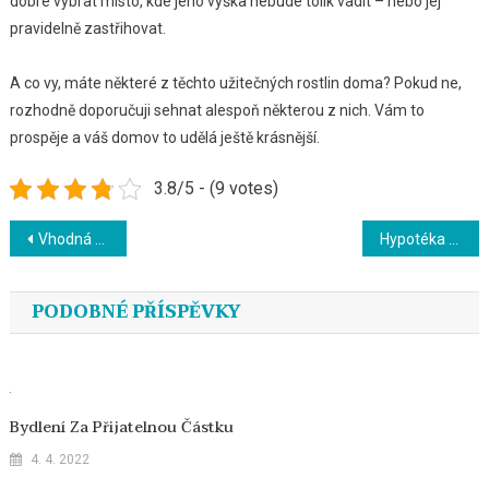
dobré vybrat místo, kde jeho výška nebude tolik vadit – nebo jej
pravidelně zastřihovat.
A co vy, máte některé z těchto užitečných rostlin doma? Pokud ne,
rozhodně doporučuji sehnat alespoň některou z nich. Vám to
prospěje a váš domov to udělá ještě krásnější.
3.8/5 - (9 votes)
Navigace
Vhodná kosmetická péče pro muže
Hypotéka – vývoj sazby a zájem o ni
pro
PODOBNÉ PŘÍSPĚVKY
příspěvek
Bydlení Za Přijatelnou Částku
4. 4. 2022