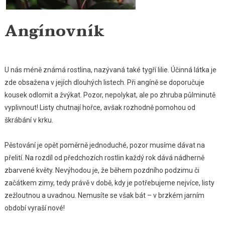
Angínovník
U nás méně známá rostlina, nazývaná také tygří lilie. Účinná látka je
zde obsažena v jejích dlouhých listech. Při angíně se doporučuje
kousek odlomit a žvýkat. Pozor, nepolykat, ale po zhruba půlminutě
vyplivnout! Listy chutnají hořce, avšak rozhodně pomohou od
škrábání v krku.
Pěstování je opět poměrně jednoduché, pozor musíme dávat na
přelití. Na rozdíl od předchozích rostlin každý rok dává nádherně
zbarvené květy. Nevýhodou je, že během pozdního podzimu či
začátkem zimy, tedy právě v době, kdy je potřebujeme nejvíce, listy
zežloutnou a uvadnou. Nemusíte se však bát – v brzkém jarním
období vyraší nové!