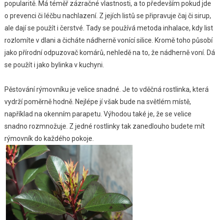
popularitě. Má téměř zázračné vlastnosti, a to především pokud jde
o prevenci či léčbu nachlazení. Z jejích listů se připravuje čaj či sirup,
ale dají se použít i čerstvé. Tady se používá metoda inhalace, kdy list
rozlomíte v dlani a čicháte nádherně vonící silice. Kromě toho působí
jako přírodní odpuzovač komárů, nehledě na to, že nádherně voní. Dá
se použít i jako bylinka v kuchyni.
Pěstování rýmovníku je velice snadné. Je to vděčná rostlinka, která
vydrží poměrně hodně. Nejlépe jí však bude na světlém místě,
například na okenním parapetu. Výhodou také je, že se velice
snadno rozmnožuje. Z jedné rostlinky tak zanedlouho budete mít
rýmovník do každého pokoje.