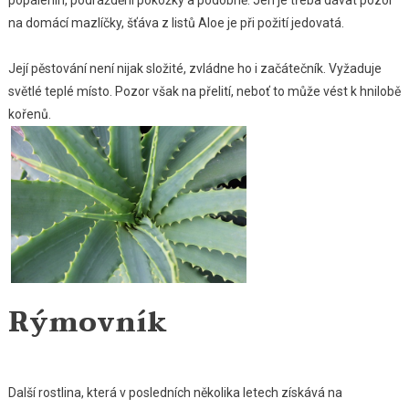
popálenin, podráždění pokožky a podobně. Jen je třeba dávat pozor
na domácí mazlíčky, šťáva z listů Aloe je při požití jedovatá.
Její pěstování není nijak složité, zvládne ho i začátečník. Vyžaduje
světlé teplé místo. Pozor však na přelití, neboť to může vést k hnilobě
kořenů.
Rýmovník
Další rostlina, která v posledních několika letech získává na