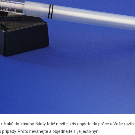
te nějaké do zásoby. Nikdy totiž nevíte, kdy dojdete do práce a Vaše raz
 případy. Proto neváhejte a objednejte si je ještě nyní.