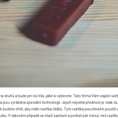
ha druhů a bude jen na Vás, jaké si vyberete. Tato firma Vám zajistí razí
a jsou vyráběna speciální technologií. Jejich největší přednost je však ta,
lik budete chtít, aby mělo razítka řádků. Tyto razítka jsou ihned k použití 
zku. V takovém případě se stačí zastavit a počkat pár minut, než razítko