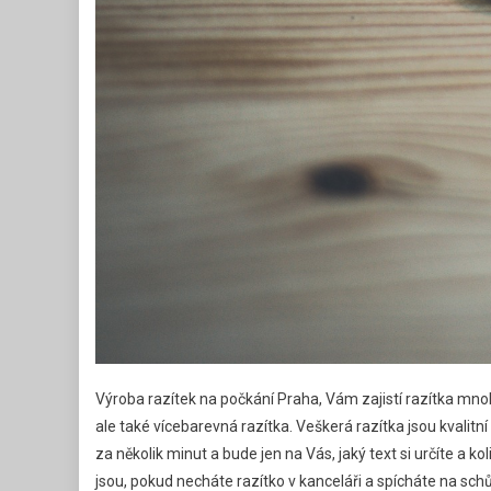
Výroba razítek na počkání Praha
, Vám zajistí razítka mno
ale také vícebarevná razítka. Veškerá razítka jsou kvalitní 
za několik minut a bude jen na Vás, jaký text si určíte a ko
jsou, pokud necháte razítko v kanceláři a spícháte na schů