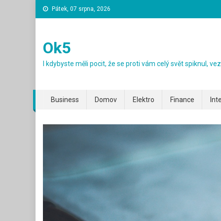
Skip
Pátek, 07 srpna, 2026
to
content
Ok5
I kdybyste měli pocit, že se proti vám celý svět spiknul, v
Business
Domov
Elektro
Finance
Int