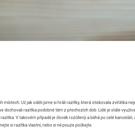
ých místech. Už jak oděti jsme si hráli razítky, která otiskovala zvířátka n
e dochovali razítka podobné těm z přechozích dob. Lidé je stále využívaj
azítka. V takovém případě je člověk rozčílený a běhá po celé kanceláři, aby
nejte si razítka vlastní, nebo si ně pouze počkejte.