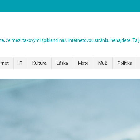
ezte, že mezi takovými spiklenci naši internetovou stránku nenajdete. Ta j
ernet
IT
Kultura
Láska
Moto
Muži
Politika