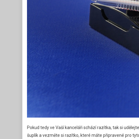
Pokud tedy ve Vaší kanceláři schází razítka, tak si udělej
šuplík a vezměte si razítko, které máte připravené pro tyto