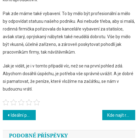
Pak zde máme také vybavení. To by mělo být profesionální a mělo
by odpovídat statusu našeho podniku. Asi nebude třeba, aby si malá,
rodinná firmička pořizovala do kanc
eláře vybavení za statisíce,
avšak starý, oprýskaný nábytek také neudělá dobrotu. Vše by mělo
být vkusně, účelně zařízeno, a zároveň poskytovat pohodlí jak
pracovníkům firmy, tak návštěvníkům.
Jak je vidět, je i v tomto případě víc, než se na první pohled zdá.
Abychom dosáhli úspěchu, je potřeba vše správně uvážit. A je dobré
si pamatovat, že peníze, které vložíme na začátku, se nám v
budoucnu vrátí.
Navigace
Ideální přípravek na boj s obezitou
Kde najít radu jak na SEO metodiku
pro
PODOBNÉ PŘÍSPĚVKY