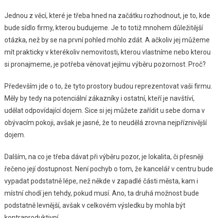
Jednou z věcí, které je třeba hned na začátku rozhodnout, je to, kde
bude
sídlo firmy
, kterou budujeme. Je to totiž mnohem důležitější
otázka, než by se na první pohled mohlo zdát. A ačkoliv jej můžeme
mít prakticky v kterékoliv nemovitosti, kterou vlastníme nebo kterou
si pronajmeme, je potřeba věnovat jejímu výběru pozornost. Proč?
Především jde o to, že tyto prostory budou reprezentovat vaši firmu.
Měly by tedy na potenciální zákazníky i ostatní, kteří je navštíví,
udělat odpovídající dojem. Sice si jej můžete zařídit u sebe doma v
obývacím pokoji, avšak je jasné, že to neudělá zrovna nejpříznivější
dojem.
Dalším, na co je třeba dávat při výběru pozor, je lokalita, či přesněji
řečeno její dostupnost. Není pochyb o tom, že kancelář v centru bude
vypadat podstatně lépe, než někde v zapadlé části města, kam i
místní chodí jen tehdy, pokud musí. Ano, ta druhá možnost bude
podstatně levnější, avšak v celkovém výsledku by mohla být
kontraproduktivní.