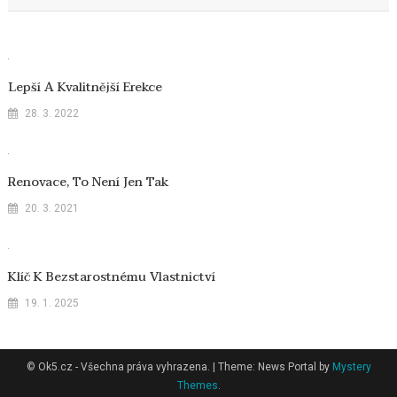
příspěvek
Lepší A Kvalitnější Erekce
28. 3. 2022
Renovace, To Není Jen Tak
20. 3. 2021
Klíč K Bezstarostnému Vlastnictví
19. 1. 2025
© Ok5.cz - Všechna práva vyhrazena.
|
Theme: News Portal by
Mystery
Themes
.