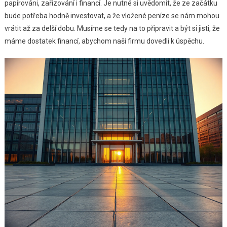
papírováni, zařizování i financí. Je nutné si uvědomit, že ze začátku
bude potřeba hodně investovat, a že vložené peníze se nám mohou
vrátit až za delší dobu. Musíme se tedy na to připravit a být si jisti, že
máme dostatek financí, abychom naši firmu dovedli k úspěchu.