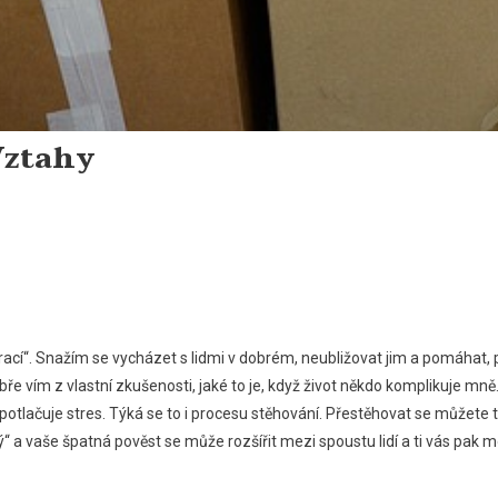
Vztahy
vrací“. Snažím se vycházet s lidmi v dobrém, neubližovat jim a pomáhat,
e vím z vlastní zkušenosti, jaké to je, když život někdo komplikuje mn
potlačuje stres. Týká se to i procesu stěhování.
Přestěhovat se můžete tř
ý“ a vaše špatná pověst se může rozšířit mezi spoustu lidí a ti vás pa