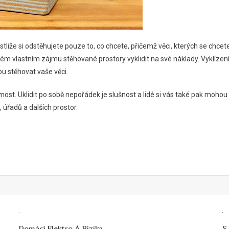
liže si odstěhujete pouze to, co chcete, přičemž věci, kterých se chcete
ém vlastním zájmu stěhované prostory vyklidit na své náklady. Vyklízení 
u stěhovat vaše věci.
t. Uklidit po sobě nepořádek je slušnost a lidé si vás také pak mohou 
úřadů a dalších prostor.
Domácí Elektro A Rizika
S