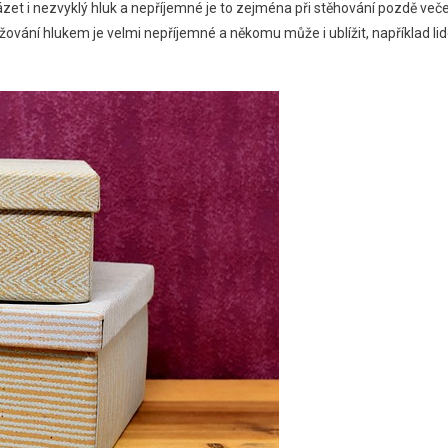
et i nezvyklý hluk a nepříjemné je to zejména při stěhování pozdě več
žování hlukem je velmi nepříjemné a někomu může i ublížit, například l