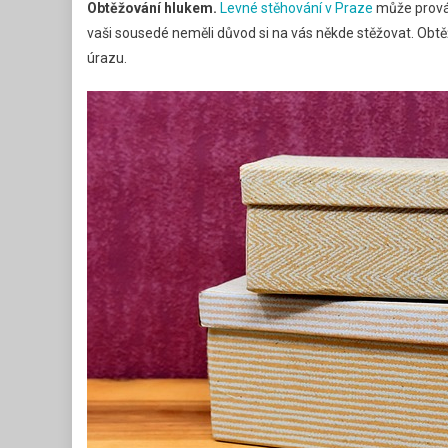
Obtěžování hlukem.
Levné stěhování v Praze
může prováz
vaši sousedé neměli důvod si na vás někde stěžovat. Obtě
úrazu.