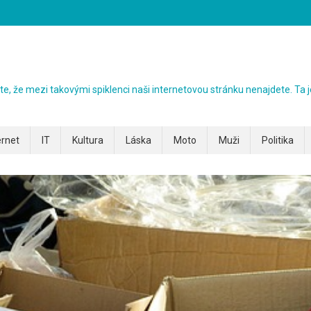
ezte, že mezi takovými spiklenci naši internetovou stránku nenajdete. Ta j
ernet
IT
Kultura
Láska
Moto
Muži
Politika