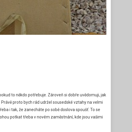
 pokud to někdo potřebuje. Zároveň si dobře uvědomuji, jak
ě. Právě proto bych rád udržel sousedské vztahy na velmi
eba i tak, že zanecháte po sobě doslova spoušť. To se
k mohou potkat třeba v novém zaměstnání, kde jsou vašimi