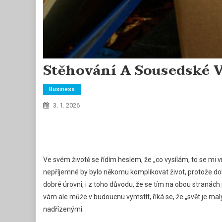
Stěhování A Sousedské 
Business
3. 1. 2026
Ve svém životě se řídím heslem, že „co vysílám, to se mi 
nepříjemné by bylo někomu komplikovat život, protože dobř
dobré úrovni, i z toho důvodu, že se tím na obou stranách 
vám ale může v budoucnu vymstít, říká se, že „svět je mal
nadřízenými.