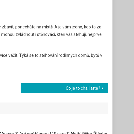
 zbavit, ponecháte na místě. A je vám jedno, kdo to za
mohou zvládnout i stěhováci, kteří vás stěhují, nejprve
více vážit. Týká se to stěhování rodinných domů, bytů v
Co je to chai latte?
 Vozem Z Autopůjčovny V Praze K Nejbližším Říčním