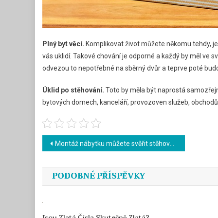
Plný byt věcí.
Komplikovat život můžete někomu tehdy, jest
vás uklidí. Takové chování je odporné a každý by měl ve sv
odvezou to nepotřebné na sběrný dvůr a teprve poté budo
Úklid po stěhování.
Toto by měla být naprostá samozřejmos
bytových domech, kanceláří, provozoven služeb, obchodů, 
Navigace
Montáž nábytku můžete svěřit stěhovákům
pro
PODOBNÉ PŘÍSPĚVKY
příspěvek
Jsou Zlatá Čísla Skutečně Zlatá?