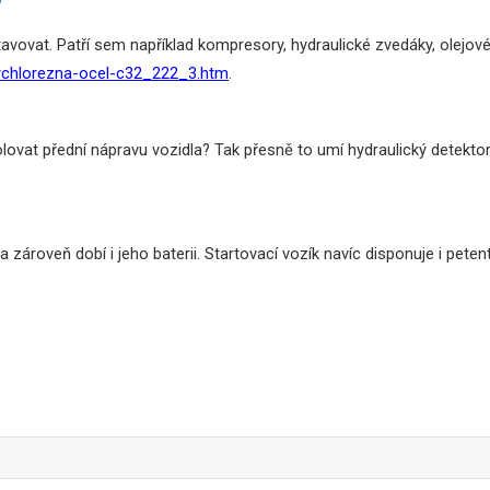
?
tavovat. Patří sem například kompresory, hydraulické zvedáky, olejové
rychlorezna-ocel-c32_222_3.htm
.
lovat přední nápravu vozidla? Tak přesně to umí hydraulický detektor
 zároveň dobí i jeho baterii. Startovací vozík navíc disponuje i pet