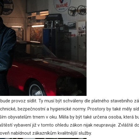
ch bude provoz sídlit. Ty musí být schváleny dle platného stavebníh
echnické, bezpečnostní a hygienické normy. Prostory by také měly sí
ším obyvatelům trnem v oku. Měla by být také určena osoba, která bu
tí vybavení již v tomto ohledu zákon nijak neupravuje. Zvláště do vy
roveň nabídnout zákazníkům kvalitnější služby.