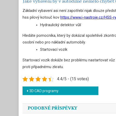
Jaké vybavení by v autodílně nemělo chybět
Základní vybavení asi není zapotřebí nijak dlouze předs
hss pilový kotouč kov
https://www.i-nastroje.cz/HSS-
Hydraulický detektor vůlí
Hledáte pomocníka, který by dokázal spolehlivě zkontro
osobní nebo pro nákladní automobily.
Startovací vozík
Startovací vozík dokáže bez problému nastartovat vůz a
proti případnému zkratu.
4.4/5 - (15 votes)
Navigace
3D CAD programy
pro
PODOBNÉ PŘÍSPĚVKY