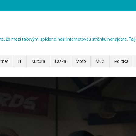
ezte, že mezi takovými spiklenci naši internetovou stránku nenajdete. Ta j
ernet
IT
Kultura
Láska
Moto
Muži
Politika