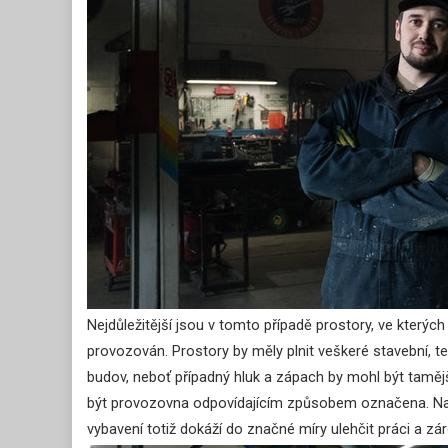
Nejdůležitější jsou v tomto případě prostory, ve který
provozován. Prostory by měly plnit veškeré stavební, t
budov, neboť případný hluk a zápach by mohl být taměj
být provozovna odpovídajícím způsobem označena. Naštěs
vybavení totiž dokáží do značné míry ulehčit práci a zá