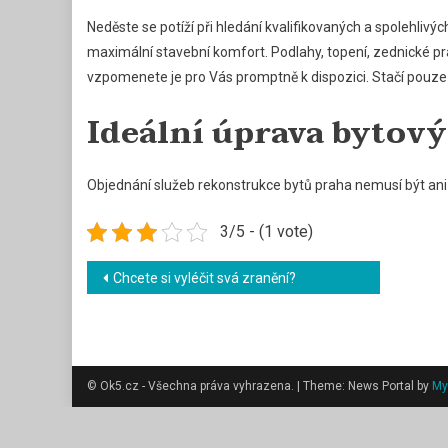
Neděste se potíží při hledání kvalifikovaných a spolehlivý
maximální stavební komfort. Podlahy, topení, zednické prác
vzpomenete je pro Vás promptně k dispozici. Stačí pouze 
Ideální úprava bytový
Objednání služeb rekonstrukce bytů praha nemusí být ani ni
3/5 - (1 vote)
Navigace
Chcete si vyléčit svá zranění?
pro
příspěvek
© Ok5.cz - Všechna práva vyhrazena.
|
Theme: News Portal by
My