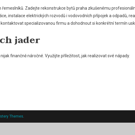
ch řemeslníků. Zadejte
rekonstrukce bytů praha
zkušenému profesionální
e, instalace elektrických rozvodů i vodovodních přípojek a odpadů, realiz
kontaktovat specializovanou firmu a dohodnout si konkrétní termín usk
ch jader
jak finančně náročné. Využijte příležitost, jak realizovat své nápady.
stery Themes
.