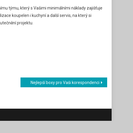
mu týmu, který s Vašimi minimálními náklady zajišťuje
ace koupelen i kuchyní a další servis, na který si
utečnění projektu.
Nejlepší boxy pro Vaši korespondenci