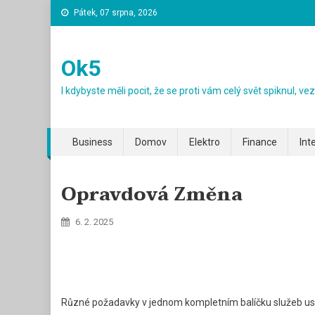
Skip
Pátek, 07 srpna, 2026
to
content
Ok5
I kdybyste měli pocit, že se proti vám celý svět spiknul, v
Business
Domov
Elektro
Finance
Int
Opravdová Změna
6. 2. 2025
Různé požadavky v jednom kompletním balíčku služeb uspo