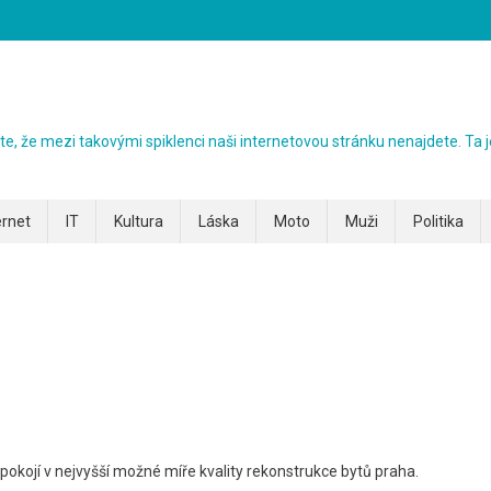
ezte, že mezi takovými spiklenci naši internetovou stránku nenajdete. Ta j
ernet
IT
Kultura
Láska
Moto
Muži
Politika
kojí v nejvyšší možné míře kvality rekonstrukce bytů praha.