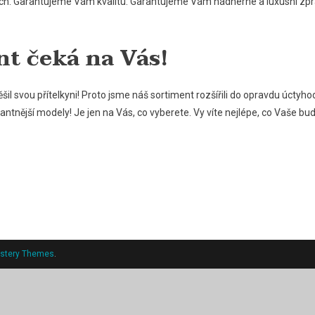
h. Garantujeme Vám kvalitu. Garantujeme Vám nádherné a luxusní zpr
t čeká na Vás!
il svou přítelkyni! Proto jsme náš sortiment rozšířili do opravdu úctyh
gantnější modely! Je jen na Vás, co vyberete. Vy víte nejlépe, co Vaše b
stery Themes
.