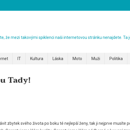
ezte, že mezi takovými spiklenci naši internetovou stránku nenajdete. Ta j
ernet
IT
Kultura
Láska
Moto
Muži
Politika
u Tady!
ávit zbytek svého života po boku té nejlepší ženy, tak ji nejprve musíte