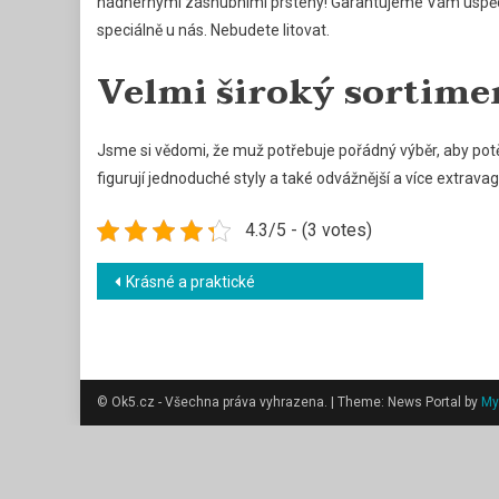
nádhernými
zásnubními prsteny
! Garantujeme Vám úspěc
speciálně u nás. Nebudete litovat.
Velmi široký sortimen
Jsme si vědomi, že muž potřebuje pořádný výběr, aby potěš
figurují jednoduché styly a také odvážnější a více extrava
4.3/5 - (3 votes)
Navigace
Krásné a praktické
pro
příspěvek
© Ok5.cz - Všechna práva vyhrazena.
|
Theme: News Portal by
My