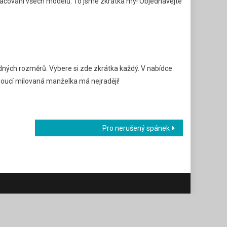
acování všech modelů. To jsme zkrátka my! Objednávejte
odných rozměrů. Vybere si zde zkrátka každý. V nabídce
udoucí milovaná manželka má nejraději!
Pro nerušený spánek