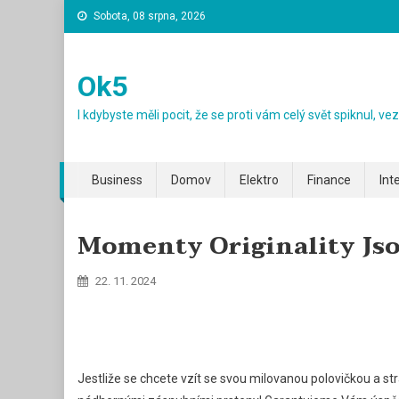
Skip
Sobota, 08 srpna, 2026
to
content
Ok5
I kdybyste měli pocit, že se proti vám celý svět spiknul, v
Business
Domov
Elektro
Finance
Int
Momenty Originality Jso
22. 11. 2024
Jestliže se chcete vzít se svou milovanou polovičkou a str